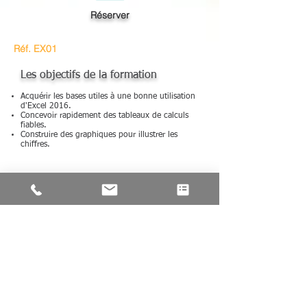
Réserver
Réf. EX01
Les objectifs de la formation
Acquérir les bases utiles à une bonne utilisation
d'Excel 2016.
Concevoir rapidement des tableaux de calculs
fiables.
Construire des graphiques pour illustrer les
chiffres.
Pour qui
Tout utilisateur d'Excel 2016.
Prérequis
Il est nécessaire d'être initié à l'utilisation d'un
ordinateur et de pratiquer régulièrement
l'environnement Windows.
Cette formation s'adresse à des utilisateurs
débutants avec Excel.