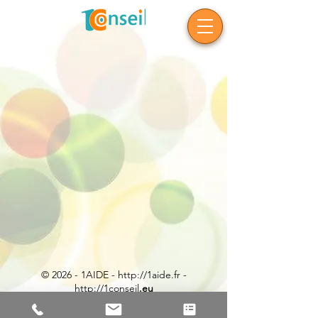
© 2026 - 1AIDE -
http://1aide.fr
-
http://1conseil
.eu
1Conseil / Dcosign' / WAOU!technologies sont
des marques de 1AIDE