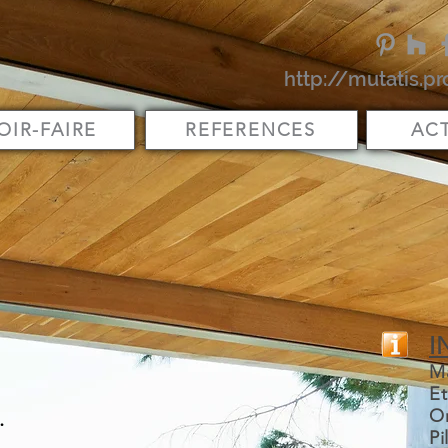
http://mutatis.pr
OIR-FAIRE
REFERENCES
ACT
I
M
Et
.
Or
Pi