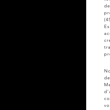
de
pr
(
Es
ac
c
t
pr
No
de
Me
d
co
vo