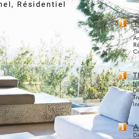
nel,
Résidentiel
T
T
A
Ré
Cr
T
In
Di
Tr
In
A
Dé