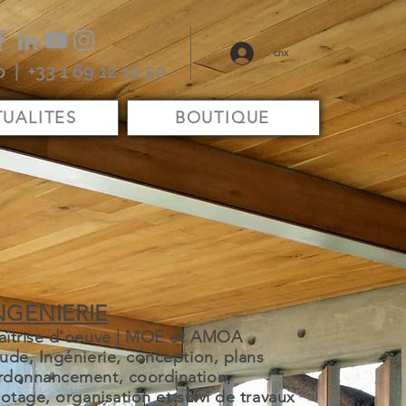
cnx
o
| +33 1 69 12 10 50
UALITES
BOUTIQUE
NGENIERIE
aîtrise d'oeuve | MOE et AMOA
ude, Ingénierie, conception, plans
donnancement, coordination,
lotage, organisation et suivi de travaux