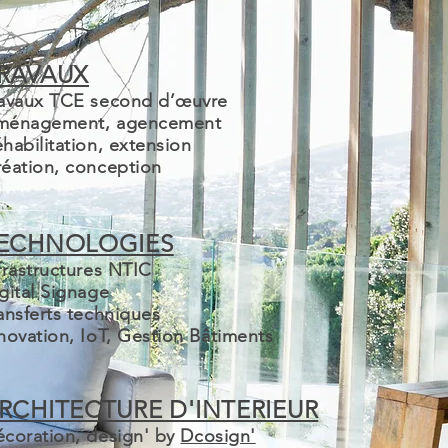
RAVAUX
ravaux TCE second d’œuvre
ménagement, agencement
habilitation, extension
éation, conception
ECHNOLOGIES
frastructures NTIC
gital Signage
ansferts techniques
novation, IoT, Gestion Bâtiments
RCHITECTURE D'INTERIEUR
coration, design' by
Dcosign'