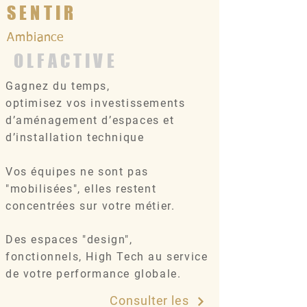
SENTIR
Ambiance
OLFACTIVE
Gagnez du temps,
optimisez vos investissements
d’aménagement d’espaces et
d’installation technique
Vos équipes ne sont pas
"mobilisées", elles restent
concentrées sur votre métier.
Des espaces "design",
Ambiance
fonctionnels, High Tech au service
DECO | DESIGN'
de votre performance globale.
Gagnez du temps,
Consulter les