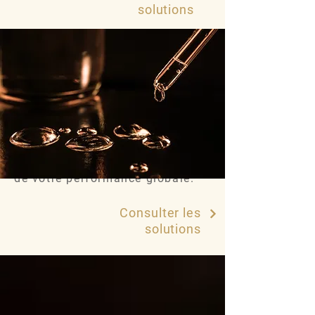
optimisez vos investissements
solutions
d’aménagement d’espaces et
d’installation technique
Vos équipes ne sont pas
"mobilisées", elles restent
concentrées sur votre métier.
Des espaces "design",
fonctionnels, High Tech au service
de votre performance globale.
Consulter les
solutions