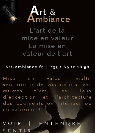
A
&
rt
A
mbiance
L'art de la
mise en valeur
La mise en
valeur de l'art
Art-Ambiance.fr
|
+33 1 69 12 10 50
Mise en valeur multi-
sensorielle de vos objets, vos
œuvres d'art, les lieux
d’exception et l'architecture
des bâtiments en intérieur ou
en extérieur !
VOIR | ENTENDRE |
SENTIR